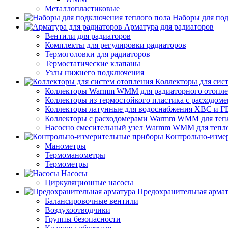
Металлопластиковые
Наборы для под
Арматура для радиаторов
Вентили для радиаторов
Комплекты для регулировки радиаторов
Термоголовки для радиаторов
Термостатические клапаны
Узлы нижнего подключения
Коллекторы для сис
Коллекторы Warmm WMM для радиаторного отопл
Коллекторы из термостойкого пластика с расход
Коллекторы латунные для водоснабжения ХВС и Г
Коллекторы с расходомерами Warmm WMM для тепл
Насосно смесительный узел Warmm WMM для тепло
Контрольно-изме
Манометры
Термоманометры
Термометры
Насосы
Циркуляционные насосы
Предохранительная арма
Балансировочные вентили
Воздухоотводчики
Группы безопасности