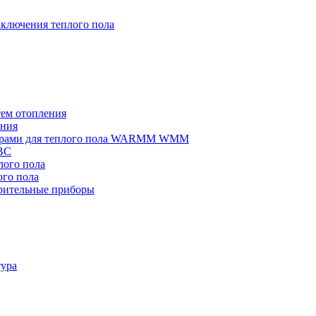
ключения теплого пола
тем отопления
ения
омерами для теплого пола WARMM WMM
ВС
ого пола
го пола
рительные приборы
тура