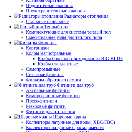
Клапаны обратные
Подпиточные клапаны
Предохранительные клапаны
Радиаторы отопления
Стальные панельные
Теплый пол
Комплектующие для системы теплый пол
Смесительные узлы для теплого пола
Фильтры
Картриджи
Колбы магистральные
Колбы большой проходимости BIG BLUE
Колбы стандартные
Самопромывные
Сетчатые фильтры
Фильтры обратного осмоса
Фитинги для труб
Аксиальные фитинги
Компрессионные фитинги
Пресс-фитинги
Резьбовые фитинги
Фитинги для отопления
Шаровые краны
Коллекторы латунные для воды( ХВС/ГВС)
Коллекторы латунные с расходомером