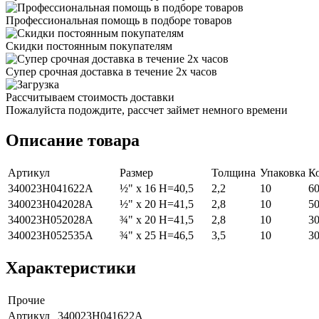
Профессиональная помощь в подборе товаров
Скидки постоянным покупателям
Супер срочная доставка в течение 2х часов
Рассчитываем стоимость доставки
Пожалуйста подождите, рассчет займет немного времени
Описание товара
Артикул
Размер
Толщина
Упаковка
К
340023H041622A
½" x 16 H=40,5
2,2
10
6
340023H042028A
½" x 20 H=41,5
2,8
10
5
340023H052028A
¾" x 20 H=41,5
2,8
10
3
340023H052535A
¾" x 25 H=46,5
3,5
10
3
Характеристики
Прочие
Артикул
340023H041622A