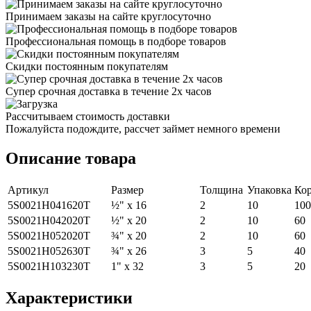
Принимаем заказы на сайте круглосуточно
Профессиональная помощь в подборе товаров
Скидки постоянным покупателям
Супер срочная доставка в течение 2х часов
Рассчитываем стоимость доставки
Пожалуйста подождите, рассчет займет немного времени
Описание товара
Артикул
Размер
Толщина
Упаковка
Ко
5S0021H041620T
½" x 16
2
10
100
5S0021H042020T
½" x 20
2
10
60
5S0021H052020T
¾" x 20
2
10
60
5S0021H052630T
¾" x 26
3
5
40
5S0021H103230T
1" x 32
3
5
20
Характеристики