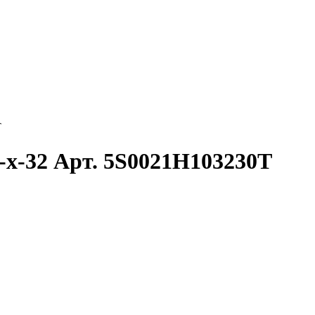
T
1-x-32 Арт. 5S0021H103230T