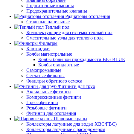
Клапаны обратные
Подпиточные клапаны
Предохранительные клапаны
Радиаторы отопления
Стальные панельные
Теплый пол
Комплектующие для системы теплый пол
Смесительные узлы для теплого пола
Фильтры
Картриджи
Колбы магистральные
Колбы большой проходимости BIG BLUE
Колбы стандартные
Самопромывные
Сетчатые фильтры
Фильтры обратного осмоса
Фитинги для труб
Аксиальные фитинги
Компрессионные фитинги
Пресс-фитинги
Резьбовые фитинги
Фитинги для отопления
Шаровые краны
Коллекторы латунные для воды( ХВС/ГВС)
Коллекторы латунные с расходомером