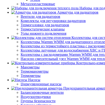
Металлопластиковые
Наборы для под
Арматура для радиаторов
Вентили для радиаторов
Комплекты для регулировки радиаторов
Термоголовки для радиаторов
Термостатические клапаны
Узлы нижнего подключения
Коллекторы для сис
Коллекторы Warmm WMM для радиаторного отопл
Коллекторы из термостойкого пластика с расход
Коллекторы латунные для водоснабжения ХВС и Г
Коллекторы с расходомерами Warmm WMM для тепл
Насосно смесительный узел Warmm WMM для тепло
Контрольно-изме
Манометры
Термоманометры
Термометры
Насосы
Циркуляционные насосы
Предохранительная арма
Балансировочные вентили
Воздухоотводчики
Группы безопасности