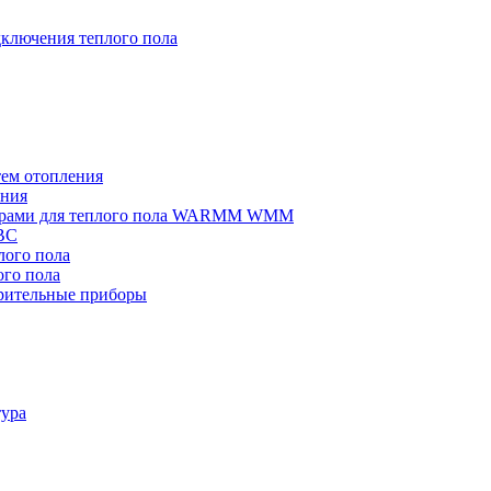
ключения теплого пола
тем отопления
ения
омерами для теплого пола WARMM WMM
ВС
ого пола
го пола
рительные приборы
тура