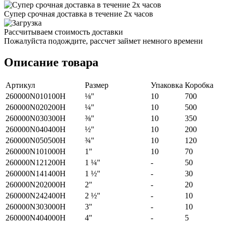
Супер срочная доставка в течение 2х часов
Рассчитываем стоимость доставки
Пожалуйста подождите, рассчет займет немного времени
Описание товара
Артикул
Размер
Упаковка
Коробка
260000N010100H
⅛"
10
700
260000N020200H
¼"
10
500
260000N030300H
⅜"
10
350
260000N040400H
½"
10
200
260000N050500H
¾"
10
120
260000N101000H
1"
10
70
260000N121200H
1 ¼"
-
50
260000N141400H
1 ½"
-
30
260000N202000H
2"
-
20
260000N242400H
2 ½"
-
10
260000N303000H
3"
-
10
260000N404000H
4"
-
5