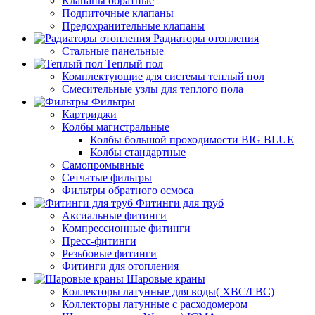
Клапаны обратные
Подпиточные клапаны
Предохранительные клапаны
Радиаторы отопления
Стальные панельные
Теплый пол
Комплектующие для системы теплый пол
Смесительные узлы для теплого пола
Фильтры
Картриджи
Колбы магистральные
Колбы большой проходимости BIG BLUE
Колбы стандартные
Самопромывные
Сетчатые фильтры
Фильтры обратного осмоса
Фитинги для труб
Аксиальные фитинги
Компрессионные фитинги
Пресс-фитинги
Резьбовые фитинги
Фитинги для отопления
Шаровые краны
Коллекторы латунные для воды( ХВС/ГВС)
Коллекторы латунные с расходомером