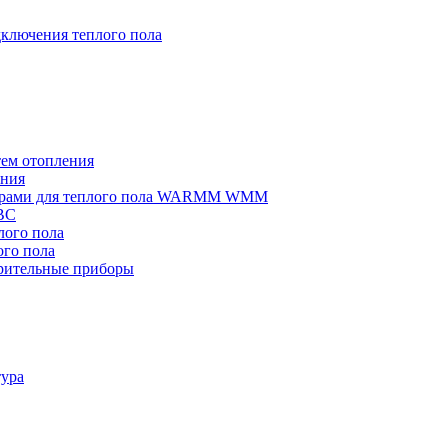
ключения теплого пола
тем отопления
ения
омерами для теплого пола WARMM WMM
ВС
ого пола
го пола
рительные приборы
тура