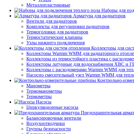
Металлопластиковые
Наборы для под
Арматура для радиаторов
Вентили для радиаторов
Комплекты для регулировки радиаторов
Термоголовки для радиаторов
Термостатические клапаны
Узлы нижнего подключения
Коллекторы для сис
Коллекторы Warmm WMM для радиаторного отопл
Коллекторы из термостойкого пластика с расход
Коллекторы латунные для водоснабжения ХВС и Г
Коллекторы с расходомерами Warmm WMM для тепл
Насосно смесительный узел Warmm WMM для тепло
Контрольно-изме
Манометры
Термоманометры
Термометры
Насосы
Циркуляционные насосы
Предохранительная арма
Балансировочные вентили
Воздухоотводчики
Группы безопасности