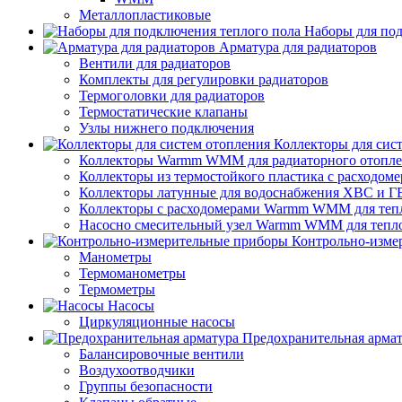
Металлопластиковые
Наборы для под
Арматура для радиаторов
Вентили для радиаторов
Комплекты для регулировки радиаторов
Термоголовки для радиаторов
Термостатические клапаны
Узлы нижнего подключения
Коллекторы для сис
Коллекторы Warmm WMM для радиаторного отопл
Коллекторы из термостойкого пластика с расход
Коллекторы латунные для водоснабжения ХВС и Г
Коллекторы с расходомерами Warmm WMM для тепл
Насосно смесительный узел Warmm WMM для тепло
Контрольно-изме
Манометры
Термоманометры
Термометры
Насосы
Циркуляционные насосы
Предохранительная арма
Балансировочные вентили
Воздухоотводчики
Группы безопасности