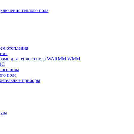
ключения теплого пола
тем отопления
ения
омерами для теплого пола WARMM WMM
ВС
ого пола
го пола
рительные приборы
тура