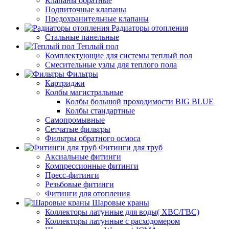
Клапаны обратные
Подпиточные клапаны
Предохранительные клапаны
Радиаторы отопления
Стальные панельные
Теплый пол
Комплектующие для системы теплый пол
Смесительные узлы для теплого пола
Фильтры
Картриджи
Колбы магистральные
Колбы большой проходимости BIG BLUE
Колбы стандартные
Самопромывные
Сетчатые фильтры
Фильтры обратного осмоса
Фитинги для труб
Аксиальные фитинги
Компрессионные фитинги
Пресс-фитинги
Резьбовые фитинги
Фитинги для отопления
Шаровые краны
Коллекторы латунные для воды( ХВС/ГВС)
Коллекторы латунные с расходомером