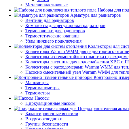
Металлопластиковые
Наборы для под
Арматура для радиаторов
Вентили для радиаторов
Комплекты для регулировки радиаторов
Термоголовки для радиаторов
Термостатические клапаны
Узлы нижнего подключения
Коллекторы для сис
Коллекторы Warmm WMM для радиаторного отопл
Коллекторы из термостойкого пластика с расход
Коллекторы латунные для водоснабжения ХВС и Г
Коллекторы с расходомерами Warmm WMM для тепл
Насосно смесительный узел Warmm WMM для тепло
Контрольно-изме
Манометры
Термоманометры
Термометры
Насосы
Циркуляционные насосы
Предохранительная арма
Балансировочные вентили
Воздухоотводчики
Группы безопасности