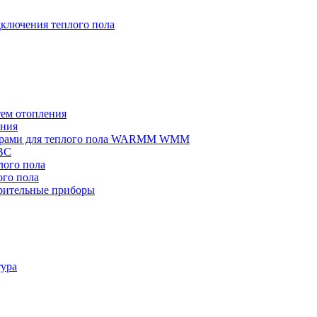
ключения теплого пола
тем отопления
ения
омерами для теплого пола WARMM WMM
ВС
ого пола
го пола
рительные приборы
тура