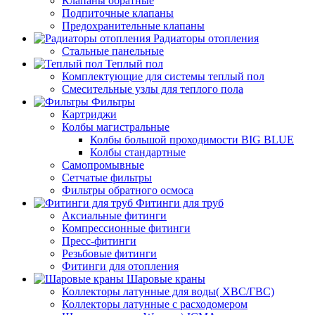
Клапаны обратные
Подпиточные клапаны
Предохранительные клапаны
Радиаторы отопления
Стальные панельные
Теплый пол
Комплектующие для системы теплый пол
Смесительные узлы для теплого пола
Фильтры
Картриджи
Колбы магистральные
Колбы большой проходимости BIG BLUE
Колбы стандартные
Самопромывные
Сетчатые фильтры
Фильтры обратного осмоса
Фитинги для труб
Аксиальные фитинги
Компрессионные фитинги
Пресс-фитинги
Резьбовые фитинги
Фитинги для отопления
Шаровые краны
Коллекторы латунные для воды( ХВС/ГВС)
Коллекторы латунные с расходомером