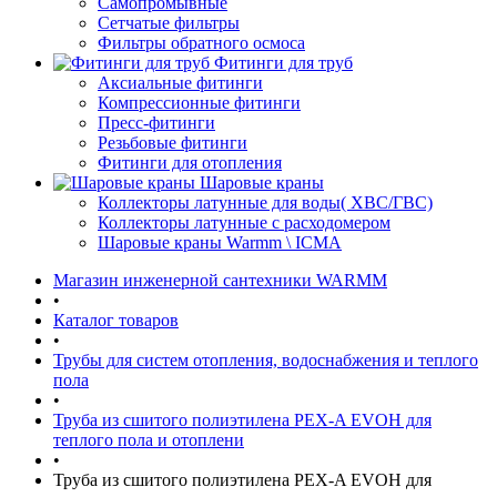
Самопромывные
Сетчатые фильтры
Фильтры обратного осмоса
Фитинги для труб
Аксиальные фитинги
Компрессионные фитинги
Пресс-фитинги
Резьбовые фитинги
Фитинги для отопления
Шаровые краны
Коллекторы латунные для воды( ХВС/ГВС)
Коллекторы латунные с расходомером
Шаровые краны Warmm \ ICMA
Магазин инженерной сантехники WARMM
•
Каталог товаров
•
Трубы для систем отопления, водоснабжения и теплого
пола
•
Труба из сшитого полиэтилена PEX-A EVOH для
теплого пола и отоплени
•
Труба из сшитого полиэтилена PEX-A EVOH для